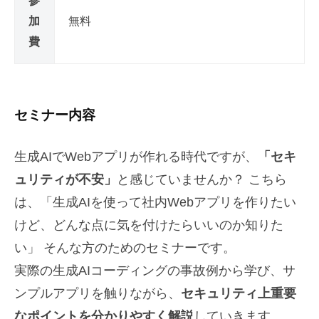
参
日
加
無料
b
費
y
管
理
セミナー内容
人
生成AIでWebアプリが作れる時代ですが、
「セキ
ュリティが不安」
と感じていませんか？ こちら
は、「生成AIを使って社内Webアプリを作りたい
けど、どんな点に気を付けたらいいのか知りた
い」 そんな方のためのセミナーです。
実際の生成AIコーディングの事故例から学び、サ
ンプルアプリを触りながら、
セキュリティ上重要
なポイントを分かりやすく解説
していきます。