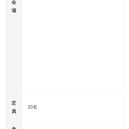
会
解
場
消
セ
ミ
ナ
ー
2
0
2
6
年
定
20名
2
員
月
5