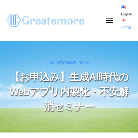
コ
ン
English
メ
テ
ニ
日本語
ュ
ン
ー
ツ
へ
AI_SEMINAR_JOIN
ス
キ
【お申込み】生成AI時代の
ッ
Webアプリ内製化・不安解
プ
消セミナー