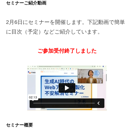
【
セミナーご紹介動画
お
2月6日にセミナーを開催します。下記動画で簡単
申
に目次（予定）などご紹介しています。
込
み
ご参加受付終了しました
】
生
成
A
I
時
代
セミナー概要
の