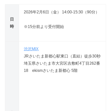
W
2026年2月6日（金） 14:00-15:30（90分）
e
日
b
時
※15分前より受付開始
ア
プ
渋沢MIX
リ
JRさいたま新都心駅東口（直結）徒歩30秒
内
埼玉県さいたま市大宮区吉敷町4丁目262番
製
18 ekismさいたま新都心 5階
化
・
不
安