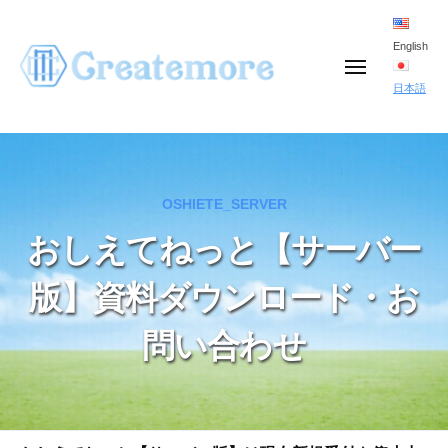
コ
ン
English
メ
テ
ニ
日本語
ュ
ン
ー
ツ
へ
OSHIETE_SERVER
ス
キ
おしえてねっと【サーバー
ッ
版】資料ダウンロード・お
プ
問い合わせ