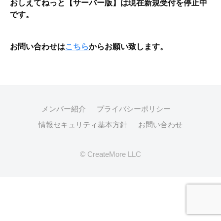
おしえてねっと【サーバー版】は現在新規受付を停止中
お
です。
し
え
お問い合わせは
こちら
からお願い致します。
て
ね
っ
メンバー紹介
プライバシーポリシー
と
情報セキュリティ基本方針
お問い合わせ
【
サ
©
CreateMore LLC
ー
バ
ー
版