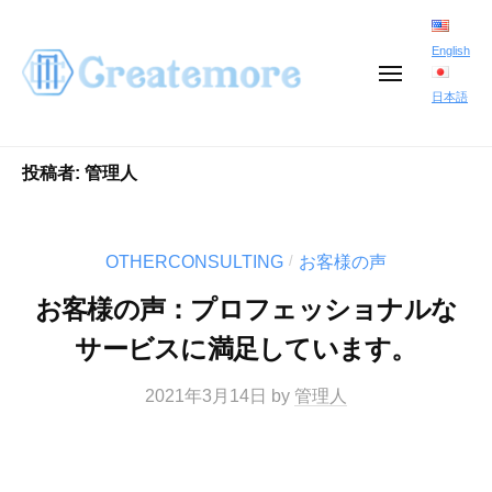
コ
ン
English
メ
テ
ニ
日本語
ュ
ン
ー
ツ
投稿者:
管理人
へ
ス
OTHERCONSULTING
お客様の声
キ
/
ッ
お客様の声：プロフェッショナルな
プ
サービスに満足しています。
2021年3月14日
by
管理人