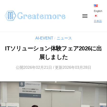
コ
ン
English
メ
テ
ニ
日本語
ュ
ン
ー
ツ
AI-EVENT
ニュース
/
へ
ITソリューション体験フェア2026に出
ス
展しました
キ
ッ
公開2026年02月21日 / 更新2026年03月28日
プ