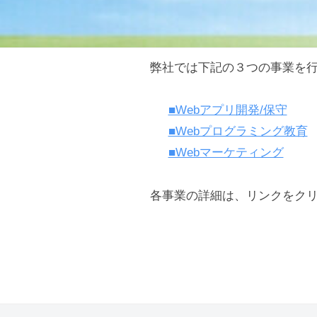
弊社では下記の３つの事業を
弊
社
■Webアプリ開発/保守
■Webプログラミング教育
の
■Webマーケティング
サ
各事業の詳細は、リンクをク
ー
ビ
ス
2