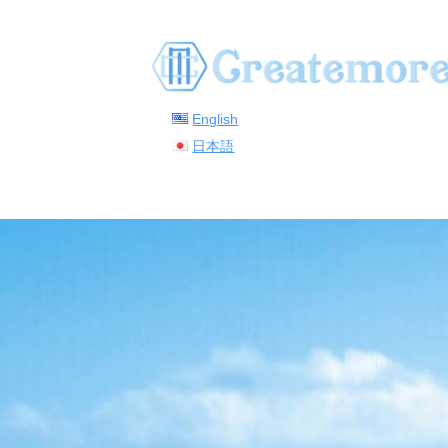
コ
ン
テ
ン
English
ツ
日本語
へ
ス
キ
ッ
プ