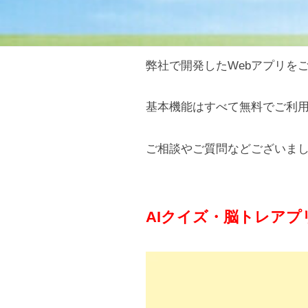
弊社で開発したWebアプリを
サ
ン
基本機能はすべて無料でご利
プ
ご相談やご質問などございま
ル
ア
AIクイズ・脳トレアプ
プ
リ
ご