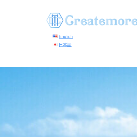
コ
ン
テ
ン
English
ツ
日本語
へ
ス
キ
ッ
プ