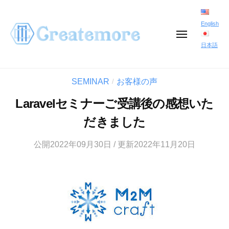
コ
ン
English
メ
テ
ニ
日本語
ュ
ン
ー
ツ
SEMINAR
お客様の声
/
へ
Laravelセミナーご受講後の感想いた
ス
だきました
キ
ッ
公開2022年09月30日 / 更新2022年11月20日
プ