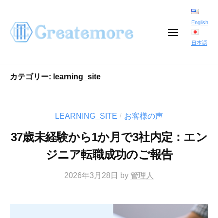
コ
ン
English
メ
テ
ニ
日本語
ュ
ン
ー
ツ
カテゴリー:
learning_site
へ
ス
LEARNING_SITE
お客様の声
キ
/
ッ
37歳未経験から1か月で3社内定：エン
プ
ジニア転職成功のご報告
2026年3月28日
by
管理人